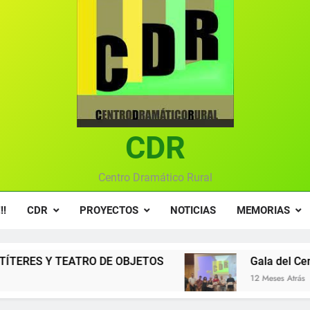
Gala anual vir
Gala 2024 en el C
Textos seleccionados en el VI Certamen Francisco Nieva de pie
Ce
Gala anual vir
CDR
Centro Dramático Rural
!!
CDR
PROYECTOS
NOTICIAS
MEMORIAS
 OBJETOS
Gala del Centro Dramático Rural 20
12 Meses Atrás