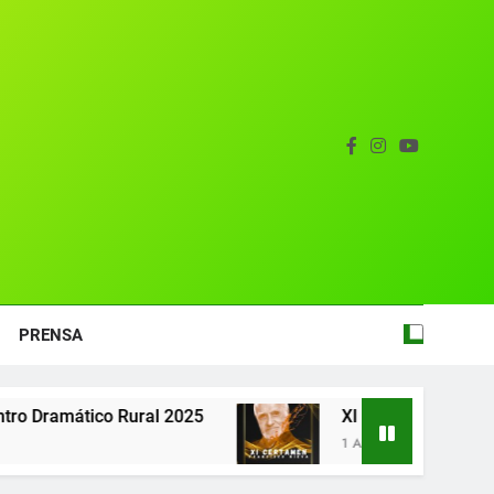
tual del Centro Dramático Rural de Mira
Gala del Centro Dramático Rural 2025
entro Dramático Rural el 20 de agosto.
zas breves teatrales convocado por el
ntro Dramático Rural de Mira (Cuenca)
tual del Centro Dramático Rural de Mira
PRENSA
25
XI CERTÁMEN DE TEXTOS TEATRALES FR
1 Año Atrás