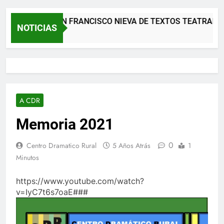
 CERTAMEN FRANCISCO NIEVA DE TEXTOS TEATRALES. DR
NOTICIAS
ses Atrás
A CDR
Memoria 2021
0
Centro Dramatico Rural
5 Años Atrás
1
Minutos
https://www.youtube.com/watch?
v=IyC7t6s7oaE###