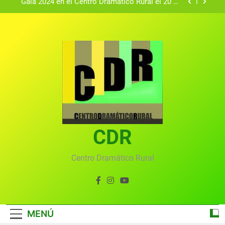
agosto.
Textos seleccionados en el VI Certamen
Francisco Nieva de piezas breves teatrales
convocado por el Centro Dramático Rural de Mira
Gala anual virtual del Centro Dramático Rural de
(Cuenca)
Mira
Gala del Centro Dramático Rural 2025
Gala 2024 en el Centro Dramático Rural el 20 de
agosto.
Textos seleccionados en el VI Certamen
Francisco Nieva de piezas breves teatrales
convocado por el Centro Dramático Rural de Mira
CDR
Gala anual virtual del Centro Dramático Rural de
(Cuenca)
Mira
Centro Dramático Rural
MENÚ