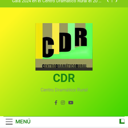
Gala 2024 en el Centro Dramático Rural el 20 de
agosto.
Textos seleccionados en el VI Certamen
Francisco Nieva de piezas breves teatrales
convocado por el Centro Dramático Rural de Mira
Gala anual virtual del Centro Dramático Rural de
(Cuenca)
Mira
Gala del Centro Dramático Rural 2025
Gala 2024 en el Centro Dramático Rural el 20 de
agosto.
Textos seleccionados en el VI Certamen
Francisco Nieva de piezas breves teatrales
convocado por el Centro Dramático Rural de Mira
CDR
Gala anual virtual del Centro Dramático Rural de
(Cuenca)
Mira
Centro Dramático Rural
MENÚ