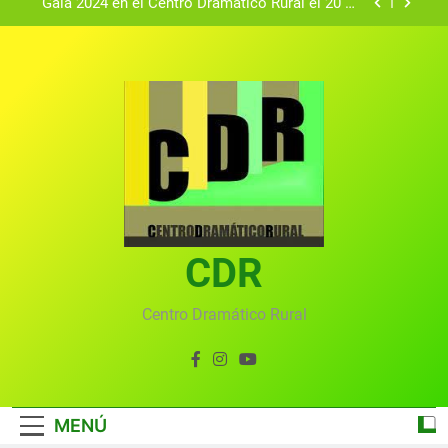
Gala 2024 en el Centro Dramático Rural el 20 de
agosto.
Textos seleccionados en el VI Certamen
Francisco Nieva de piezas breves teatrales
convocado por el Centro Dramático Rural de Mira
Gala anual virtual del Centro Dramático Rural de
(Cuenca)
Mira
Gala del Centro Dramático Rural 2025
Gala 2024 en el Centro Dramático Rural el 20 de
agosto.
Textos seleccionados en el VI Certamen
Francisco Nieva de piezas breves teatrales
convocado por el Centro Dramático Rural de Mira
CDR
Gala anual virtual del Centro Dramático Rural de
(Cuenca)
Mira
Centro Dramático Rural
MENÚ