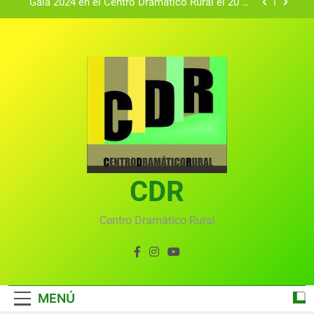
Gala 2024 en el Centro Dramático Rural el 20 de
agosto.
Textos seleccionados en el VI Certamen
Francisco Nieva de piezas breves teatrales
convocado por el Centro Dramático Rural de Mira
Gala anual virtual del Centro Dramático Rural de
(Cuenca)
Mira
Gala del Centro Dramático Rural 2025
Gala 2024 en el Centro Dramático Rural el 20 de
agosto.
Textos seleccionados en el VI Certamen
Francisco Nieva de piezas breves teatrales
convocado por el Centro Dramático Rural de Mira
CDR
Gala anual virtual del Centro Dramático Rural de
(Cuenca)
Mira
Centro Dramático Rural
MENÚ