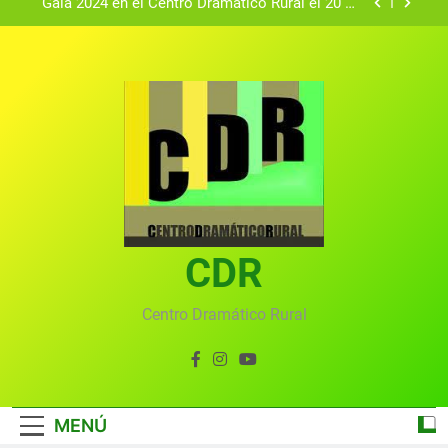
Gala 2024 en el Centro Dramático Rural el 20 de
agosto.
Textos seleccionados en el VI Certamen
Francisco Nieva de piezas breves teatrales
convocado por el Centro Dramático Rural de Mira
Gala anual virtual del Centro Dramático Rural de
(Cuenca)
Mira
Gala del Centro Dramático Rural 2025
Gala 2024 en el Centro Dramático Rural el 20 de
agosto.
Textos seleccionados en el VI Certamen
Francisco Nieva de piezas breves teatrales
convocado por el Centro Dramático Rural de Mira
CDR
Gala anual virtual del Centro Dramático Rural de
(Cuenca)
Mira
Centro Dramático Rural
MENÚ