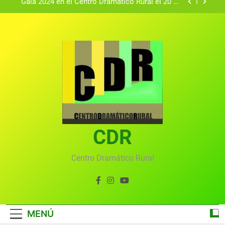
Gala 2024 en el Centro Dramático Rural el 20 de
agosto.
Textos seleccionados en el VI Certamen
Francisco Nieva de piezas breves teatrales
convocado por el Centro Dramático Rural de Mira
Gala anual virtual del Centro Dramático Rural de
(Cuenca)
Mira
Gala del Centro Dramático Rural 2025
Gala 2024 en el Centro Dramático Rural el 20 de
agosto.
Textos seleccionados en el VI Certamen
Francisco Nieva de piezas breves teatrales
convocado por el Centro Dramático Rural de Mira
CDR
Gala anual virtual del Centro Dramático Rural de
(Cuenca)
Mira
Centro Dramático Rural
MENÚ