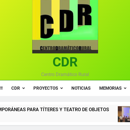
Ce
Gala anual vir
Gala 2024 en el C
Textos seleccionados en el VI Certamen Francisco Nieva de pie
Ce
CDR
Gala anual vir
Centro Dramático Rural
!!
CDR
PROYECTOS
NOTICIAS
MEMORIAS
RES Y TEATRO DE OBJETOS
Gala del Centro
12 Meses Atrás