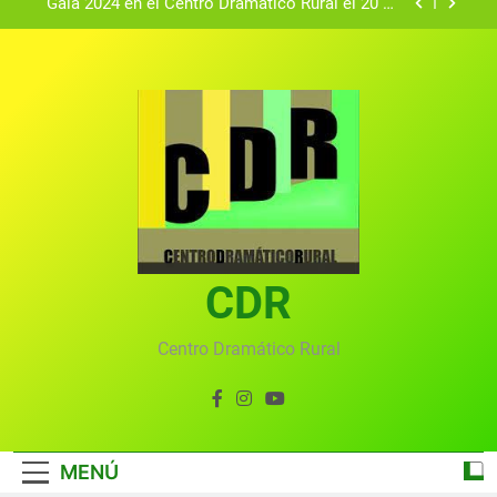
Gala 2024 en el Centro Dramático Rural el 20 de
agosto.
Textos seleccionados en el VI Certamen
Francisco Nieva de piezas breves teatrales
convocado por el Centro Dramático Rural de Mira
Gala anual virtual del Centro Dramático Rural de
(Cuenca)
Mira
Gala del Centro Dramático Rural 2025
Gala 2024 en el Centro Dramático Rural el 20 de
agosto.
Textos seleccionados en el VI Certamen
Francisco Nieva de piezas breves teatrales
convocado por el Centro Dramático Rural de Mira
CDR
Gala anual virtual del Centro Dramático Rural de
(Cuenca)
Mira
Centro Dramático Rural
MENÚ