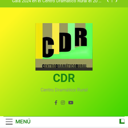
Gala 2024 en el Centro Dramático Rural el 20 de
agosto.
Textos seleccionados en el VI Certamen
Francisco Nieva de piezas breves teatrales
convocado por el Centro Dramático Rural de Mira
Gala anual virtual del Centro Dramático Rural de
(Cuenca)
Mira
Gala del Centro Dramático Rural 2025
Gala 2024 en el Centro Dramático Rural el 20 de
agosto.
Textos seleccionados en el VI Certamen
Francisco Nieva de piezas breves teatrales
convocado por el Centro Dramático Rural de Mira
CDR
Gala anual virtual del Centro Dramático Rural de
(Cuenca)
Mira
Centro Dramático Rural
MENÚ