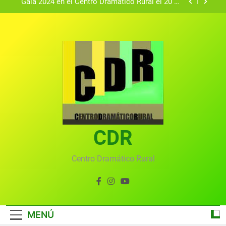
Gala 2024 en el Centro Dramático Rural el 20 de
agosto.
Textos seleccionados en el VI Certamen
Francisco Nieva de piezas breves teatrales
convocado por el Centro Dramático Rural de Mira
Gala anual virtual del Centro Dramático Rural de
(Cuenca)
Mira
Gala del Centro Dramático Rural 2025
Gala 2024 en el Centro Dramático Rural el 20 de
agosto.
Textos seleccionados en el VI Certamen
Francisco Nieva de piezas breves teatrales
convocado por el Centro Dramático Rural de Mira
CDR
Gala anual virtual del Centro Dramático Rural de
(Cuenca)
Mira
Centro Dramático Rural
MENÚ