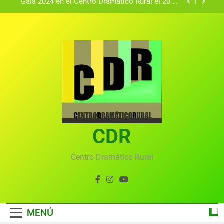
Gala 2024 en el Centro Dramático Rural el 20 de
agosto.
Textos seleccionados en el VI Certamen
Francisco Nieva de piezas breves teatrales
convocado por el Centro Dramático Rural de Mira
Gala anual virtual del Centro Dramático Rural de
(Cuenca)
Mira
Gala del Centro Dramático Rural 2025
Gala 2024 en el Centro Dramático Rural el 20 de
agosto.
Textos seleccionados en el VI Certamen
Francisco Nieva de piezas breves teatrales
convocado por el Centro Dramático Rural de Mira
CDR
Gala anual virtual del Centro Dramático Rural de
(Cuenca)
Mira
Centro Dramático Rural
MENÚ