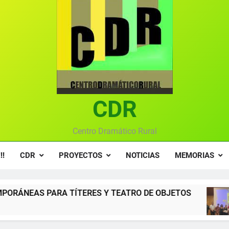
Textos seleccionados en el VI Certamen Francisco Nieva de pie
Ce
Gala anual vir
Gala 2024 en el C
Textos seleccionados en el VI Certamen Francisco Nieva de pie
CDR
Ce
Gala anual vir
Centro Dramático Rural
!!
CDR
PROYECTOS
NOTICIAS
MEMORIAS
TÍTERES Y TEATRO DE OBJETOS
Gala del C
12 Meses Atrás