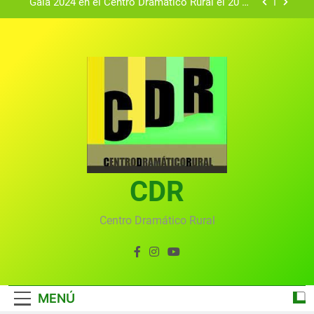
Gala 2024 en el Centro Dramático Rural el 20 de
agosto.
Textos seleccionados en el VI Certamen
Francisco Nieva de piezas breves teatrales
convocado por el Centro Dramático Rural de Mira
Gala anual virtual del Centro Dramático Rural de
(Cuenca)
Mira
Gala del Centro Dramático Rural 2025
Gala 2024 en el Centro Dramático Rural el 20 de
agosto.
Textos seleccionados en el VI Certamen
Francisco Nieva de piezas breves teatrales
convocado por el Centro Dramático Rural de Mira
CDR
Gala anual virtual del Centro Dramático Rural de
(Cuenca)
Mira
Centro Dramático Rural
MENÚ