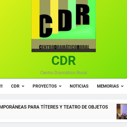
Textos seleccionados en el VI Certamen Francisco Nieva de pie
Ce
Gala anual vir
Gala 2024 en el C
Textos seleccionados en el VI Certamen Francisco Nieva de pie
Ce
CDR
Gala anual vir
Centro Dramático Rural
!!
CDR
PROYECTOS
NOTICIAS
MEMORIAS
ERES Y TEATRO DE OBJETOS
Gala del Centr
12 Meses Atrás