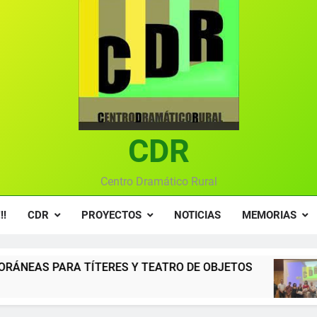
Gala anual vir
Gala 2024 en el C
Textos seleccionados en el VI Certamen Francisco Nieva de pie
Ce
Gala anual vir
CDR
Centro Dramático Rural
!!
CDR
PROYECTOS
NOTICIAS
MEMORIAS
S Y TEATRO DE OBJETOS
Gala del Centro Dr
12 Meses Atrás