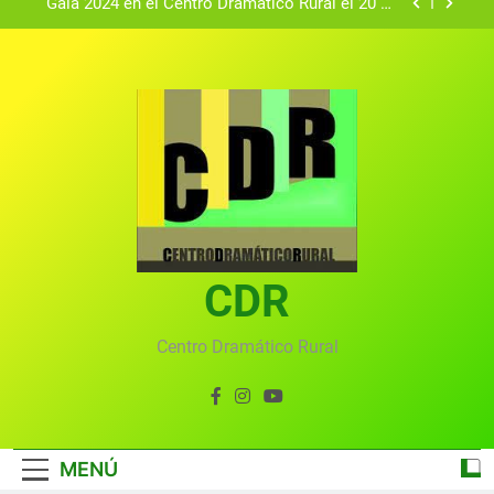
Gala 2024 en el Centro Dramático Rural el 20 de
agosto.
Textos seleccionados en el VI Certamen
Francisco Nieva de piezas breves teatrales
convocado por el Centro Dramático Rural de Mira
Gala anual virtual del Centro Dramático Rural de
(Cuenca)
Mira
Gala del Centro Dramático Rural 2025
Gala 2024 en el Centro Dramático Rural el 20 de
agosto.
Textos seleccionados en el VI Certamen
Francisco Nieva de piezas breves teatrales
convocado por el Centro Dramático Rural de Mira
CDR
Gala anual virtual del Centro Dramático Rural de
(Cuenca)
Mira
Centro Dramático Rural
MENÚ