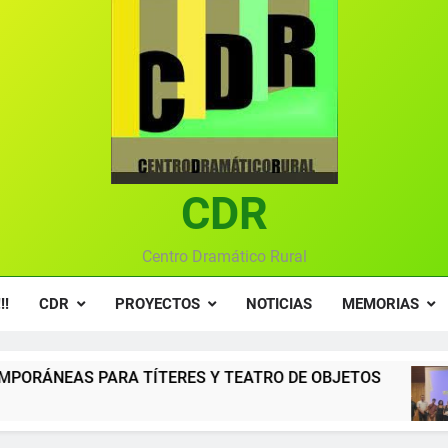
Textos seleccionados en el VI Certamen Francisco Nieva de pie
Ce
Gala anual vir
Gala 2024 en el C
Textos seleccionados en el VI Certamen Francisco Nieva de pie
CDR
Ce
Gala anual vir
Centro Dramático Rural
!!
CDR
PROYECTOS
NOTICIAS
MEMORIAS
ERES Y TEATRO DE OBJETOS
Gala del Centr
12 Meses Atrás