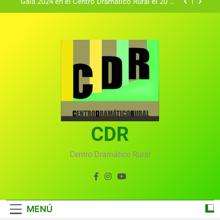
Gala 2024 en el Centro Dramático Rural el 20 de
agosto.
Textos seleccionados en el VI Certamen
Francisco Nieva de piezas breves teatrales
convocado por el Centro Dramático Rural de Mira
Gala anual virtual del Centro Dramático Rural de
(Cuenca)
Mira
Gala del Centro Dramático Rural 2025
Gala 2024 en el Centro Dramático Rural el 20 de
agosto.
Textos seleccionados en el VI Certamen
Francisco Nieva de piezas breves teatrales
convocado por el Centro Dramático Rural de Mira
CDR
Gala anual virtual del Centro Dramático Rural de
(Cuenca)
Mira
Centro Dramático Rural
MENÚ