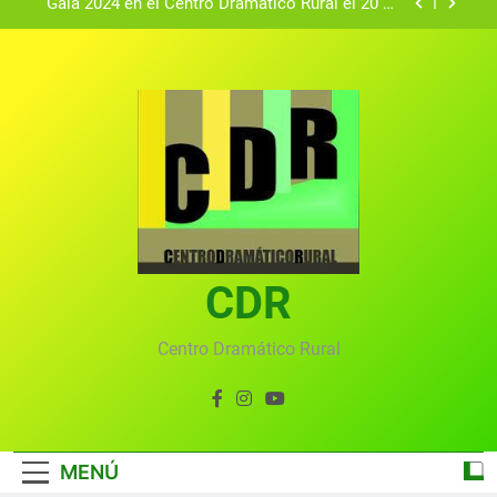
Gala 2024 en el Centro Dramático Rural el 20 de
agosto.
Textos seleccionados en el VI Certamen
Francisco Nieva de piezas breves teatrales
convocado por el Centro Dramático Rural de Mira
Gala anual virtual del Centro Dramático Rural de
(Cuenca)
Mira
Gala del Centro Dramático Rural 2025
Gala 2024 en el Centro Dramático Rural el 20 de
agosto.
Textos seleccionados en el VI Certamen
Francisco Nieva de piezas breves teatrales
convocado por el Centro Dramático Rural de Mira
CDR
Gala anual virtual del Centro Dramático Rural de
(Cuenca)
Mira
Centro Dramático Rural
MENÚ