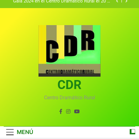
Gala 2024 en el Centro Dramático Rural el 20 de
agosto.
Textos seleccionados en el VI Certamen
Francisco Nieva de piezas breves teatrales
convocado por el Centro Dramático Rural de Mira
Gala anual virtual del Centro Dramático Rural de
(Cuenca)
Mira
Gala del Centro Dramático Rural 2025
Gala 2024 en el Centro Dramático Rural el 20 de
agosto.
Textos seleccionados en el VI Certamen
Francisco Nieva de piezas breves teatrales
convocado por el Centro Dramático Rural de Mira
CDR
Gala anual virtual del Centro Dramático Rural de
(Cuenca)
Mira
Centro Dramático Rural
MENÚ