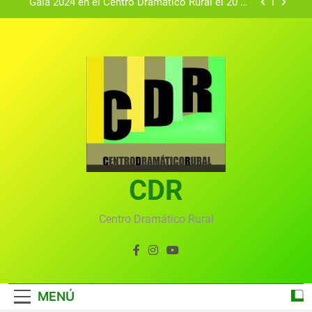
Gala 2024 en el Centro Dramático Rural el 20 de
agosto.
Textos seleccionados en el VI Certamen
Francisco Nieva de piezas breves teatrales
convocado por el Centro Dramático Rural de Mira
Gala anual virtual del Centro Dramático Rural de
(Cuenca)
Mira
Gala del Centro Dramático Rural 2025
Gala 2024 en el Centro Dramático Rural el 20 de
agosto.
Textos seleccionados en el VI Certamen
Francisco Nieva de piezas breves teatrales
convocado por el Centro Dramático Rural de Mira
CDR
Gala anual virtual del Centro Dramático Rural de
(Cuenca)
Mira
Centro Dramático Rural
MENÚ