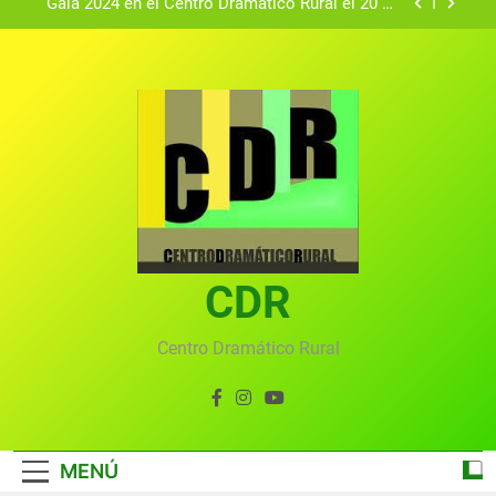
Gala 2024 en el Centro Dramático Rural el 20 de
agosto.
Textos seleccionados en el VI Certamen
Francisco Nieva de piezas breves teatrales
convocado por el Centro Dramático Rural de Mira
Gala anual virtual del Centro Dramático Rural de
(Cuenca)
Mira
Gala del Centro Dramático Rural 2025
Gala 2024 en el Centro Dramático Rural el 20 de
agosto.
Textos seleccionados en el VI Certamen
Francisco Nieva de piezas breves teatrales
convocado por el Centro Dramático Rural de Mira
CDR
Gala anual virtual del Centro Dramático Rural de
(Cuenca)
Mira
Centro Dramático Rural
MENÚ