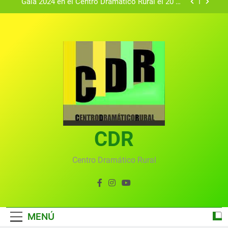
agosto.
Textos seleccionados en el VI Certamen
Francisco Nieva de piezas breves teatrales
convocado por el Centro Dramático Rural de Mira
Gala anual virtual del Centro Dramático Rural de
(Cuenca)
Mira
Gala del Centro Dramático Rural 2025
Gala 2024 en el Centro Dramático Rural el 20 de
agosto.
Textos seleccionados en el VI Certamen
Francisco Nieva de piezas breves teatrales
convocado por el Centro Dramático Rural de Mira
Gala anual virtual del Centro Dramático Rural de
(Cuenca)
CDR
Mira
Centro Dramático Rural
MENÚ