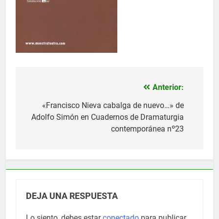
Anterior:
Navegación
de
«Francisco Nieva cabalga de nuevo…» de
Adolfo Simón en Cuadernos de Dramaturgia
entradas
contemporánea nº23
DEJA UNA RESPUESTA
Lo siento, debes estar
conectado
para publicar