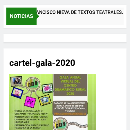
I CERTAMEN FRANCISCO NIEVA DE TEXTOS TEATRALES. D
NOTICIAS
eses Atrás
cartel-gala-2020