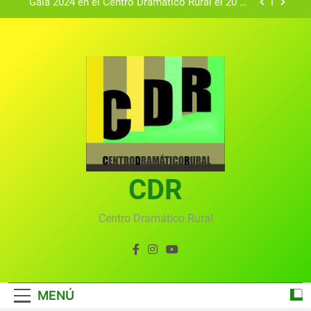
Gala 2024 en el Centro Dramático Rural el 20 de
agosto.
Textos seleccionados en el VI Certamen
Francisco Nieva de piezas breves teatrales
convocado por el Centro Dramático Rural de Mira
Gala anual virtual del Centro Dramático Rural de
(Cuenca)
Mira
Gala del Centro Dramático Rural 2025
Gala 2024 en el Centro Dramático Rural el 20 de
agosto.
Textos seleccionados en el VI Certamen
Francisco Nieva de piezas breves teatrales
convocado por el Centro Dramático Rural de Mira
CDR
Gala anual virtual del Centro Dramático Rural de
(Cuenca)
Mira
Centro Dramático Rural
MENÚ