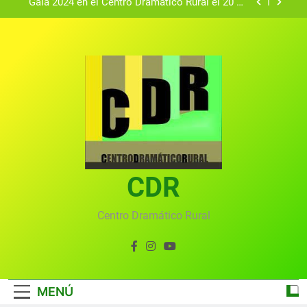
Gala 2024 en el Centro Dramático Rural el 20 de
agosto.
Textos seleccionados en el VI Certamen
Francisco Nieva de piezas breves teatrales
convocado por el Centro Dramático Rural de Mira
Gala anual virtual del Centro Dramático Rural de
(Cuenca)
Mira
Gala del Centro Dramático Rural 2025
Gala 2024 en el Centro Dramático Rural el 20 de
agosto.
Textos seleccionados en el VI Certamen
Francisco Nieva de piezas breves teatrales
convocado por el Centro Dramático Rural de Mira
CDR
Gala anual virtual del Centro Dramático Rural de
(Cuenca)
Mira
Centro Dramático Rural
MENÚ