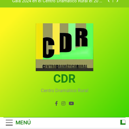
Gala 2024 en el Centro Dramático Rural el 20 de
agosto.
Textos seleccionados en el VI Certamen
Francisco Nieva de piezas breves teatrales
convocado por el Centro Dramático Rural de Mira
Gala anual virtual del Centro Dramático Rural de
(Cuenca)
Mira
Gala del Centro Dramático Rural 2025
Gala 2024 en el Centro Dramático Rural el 20 de
agosto.
Textos seleccionados en el VI Certamen
Francisco Nieva de piezas breves teatrales
convocado por el Centro Dramático Rural de Mira
CDR
Gala anual virtual del Centro Dramático Rural de
(Cuenca)
Mira
Centro Dramático Rural
MENÚ