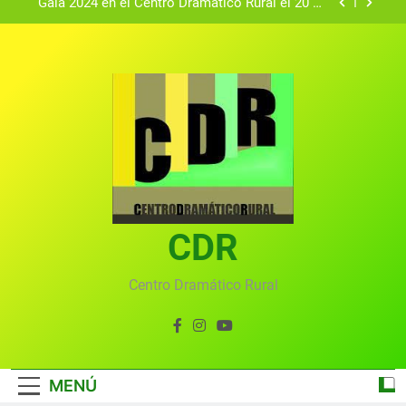
Gala 2024 en el Centro Dramático Rural el 20 de
agosto.
Textos seleccionados en el VI Certamen
Francisco Nieva de piezas breves teatrales
convocado por el Centro Dramático Rural de Mira
Gala anual virtual del Centro Dramático Rural de
(Cuenca)
Mira
Gala del Centro Dramático Rural 2025
Gala 2024 en el Centro Dramático Rural el 20 de
agosto.
Textos seleccionados en el VI Certamen
Francisco Nieva de piezas breves teatrales
convocado por el Centro Dramático Rural de Mira
CDR
Gala anual virtual del Centro Dramático Rural de
(Cuenca)
Mira
Centro Dramático Rural
MENÚ