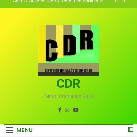
Gala 2024 en el Centro Dramático Rural el 20 de
agosto.
Textos seleccionados en el VI Certamen
Francisco Nieva de piezas breves teatrales
convocado por el Centro Dramático Rural de Mira
Gala anual virtual del Centro Dramático Rural de
(Cuenca)
Mira
Gala del Centro Dramático Rural 2025
Gala 2024 en el Centro Dramático Rural el 20 de
agosto.
Textos seleccionados en el VI Certamen
Francisco Nieva de piezas breves teatrales
convocado por el Centro Dramático Rural de Mira
CDR
Gala anual virtual del Centro Dramático Rural de
(Cuenca)
Mira
Centro Dramático Rural
MENÚ