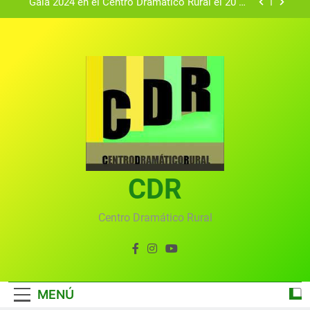
Gala 2024 en el Centro Dramático Rural el 20 de
agosto.
Textos seleccionados en el VI Certamen
Francisco Nieva de piezas breves teatrales
convocado por el Centro Dramático Rural de Mira
Gala anual virtual del Centro Dramático Rural de
(Cuenca)
Mira
Gala del Centro Dramático Rural 2025
Gala 2024 en el Centro Dramático Rural el 20 de
agosto.
Textos seleccionados en el VI Certamen
Francisco Nieva de piezas breves teatrales
convocado por el Centro Dramático Rural de Mira
CDR
Gala anual virtual del Centro Dramático Rural de
(Cuenca)
Mira
Centro Dramático Rural
MENÚ