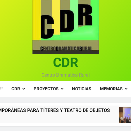
Ce
Gala anual vir
Gala 2024 en el C
Textos seleccionados en el VI Certamen Francisco Nieva de pie
Ce
CDR
Gala anual vir
Centro Dramático Rural
!!
CDR
PROYECTOS
NOTICIAS
MEMORIAS
ERES Y TEATRO DE OBJETOS
Gala del Centro
12 Meses Atrás