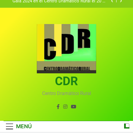
Gala 2024 en el Centro Dramático Rural el 20 de
agosto.
Textos seleccionados en el VI Certamen
Francisco Nieva de piezas breves teatrales
convocado por el Centro Dramático Rural de Mira
Gala anual virtual del Centro Dramático Rural de
(Cuenca)
Mira
Gala del Centro Dramático Rural 2025
Gala 2024 en el Centro Dramático Rural el 20 de
agosto.
Textos seleccionados en el VI Certamen
Francisco Nieva de piezas breves teatrales
convocado por el Centro Dramático Rural de Mira
CDR
Gala anual virtual del Centro Dramático Rural de
(Cuenca)
Mira
Centro Dramático Rural
MENÚ