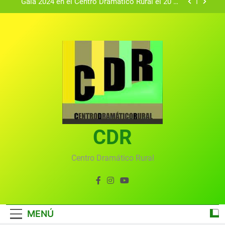
Gala 2024 en el Centro Dramático Rural el 20 de
agosto.
Textos seleccionados en el VI Certamen
Francisco Nieva de piezas breves teatrales
convocado por el Centro Dramático Rural de Mira
Gala anual virtual del Centro Dramático Rural de
(Cuenca)
Mira
Gala del Centro Dramático Rural 2025
Gala 2024 en el Centro Dramático Rural el 20 de
agosto.
Textos seleccionados en el VI Certamen
Francisco Nieva de piezas breves teatrales
convocado por el Centro Dramático Rural de Mira
CDR
Gala anual virtual del Centro Dramático Rural de
(Cuenca)
Mira
Centro Dramático Rural
MENÚ