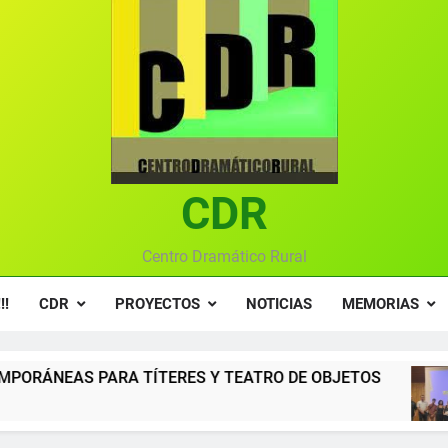
Textos seleccionados en el VI Certamen Francisco Nieva de pie
Ce
Gala anual vir
Gala 2024 en el C
Textos seleccionados en el VI Certamen Francisco Nieva de pie
CDR
Ce
Gala anual vir
Centro Dramático Rural
!!
CDR
PROYECTOS
NOTICIAS
MEMORIAS
ERES Y TEATRO DE OBJETOS
Gala del Centr
12 Meses Atrás