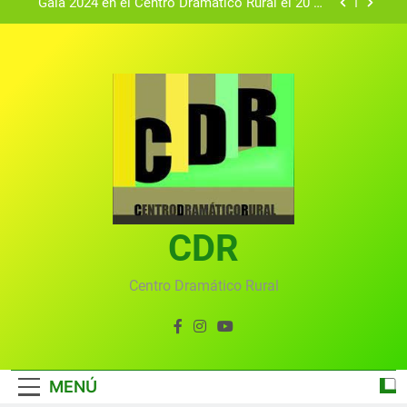
Gala 2024 en el Centro Dramático Rural el 20 de
agosto.
Textos seleccionados en el VI Certamen
Francisco Nieva de piezas breves teatrales
convocado por el Centro Dramático Rural de Mira
Gala anual virtual del Centro Dramático Rural de
(Cuenca)
Mira
Gala del Centro Dramático Rural 2025
Gala 2024 en el Centro Dramático Rural el 20 de
agosto.
Textos seleccionados en el VI Certamen
Francisco Nieva de piezas breves teatrales
convocado por el Centro Dramático Rural de Mira
CDR
Gala anual virtual del Centro Dramático Rural de
(Cuenca)
Mira
Centro Dramático Rural
MENÚ