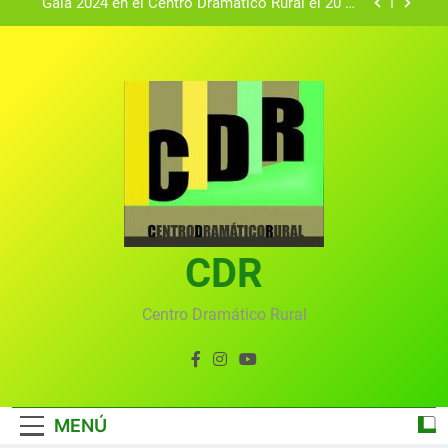
Gala 2024 en el Centro Dramático Rural el 20 de
agosto.
Textos seleccionados en el VI Certamen
Francisco Nieva de piezas breves teatrales
convocado por el Centro Dramático Rural de Mira
Gala anual virtual del Centro Dramático Rural de
(Cuenca)
Mira
Gala del Centro Dramático Rural 2025
Gala 2024 en el Centro Dramático Rural el 20 de
agosto.
Textos seleccionados en el VI Certamen
Francisco Nieva de piezas breves teatrales
convocado por el Centro Dramático Rural de Mira
CDR
Gala anual virtual del Centro Dramático Rural de
(Cuenca)
Mira
Centro Dramático Rural
MENÚ