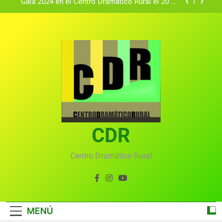
Gala 2024 en el Centro Dramático Rural el 20 de
agosto.
Textos seleccionados en el VI Certamen
Francisco Nieva de piezas breves teatrales
convocado por el Centro Dramático Rural de Mira
Gala anual virtual del Centro Dramático Rural de
(Cuenca)
Mira
Gala del Centro Dramático Rural 2025
Gala 2024 en el Centro Dramático Rural el 20 de
agosto.
Textos seleccionados en el VI Certamen
Francisco Nieva de piezas breves teatrales
convocado por el Centro Dramático Rural de Mira
CDR
Gala anual virtual del Centro Dramático Rural de
(Cuenca)
Mira
Centro Dramático Rural
MENÚ