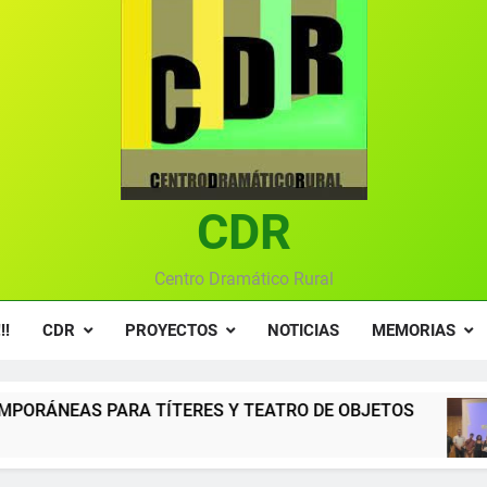
Ce
Gala anual vir
Gala 2024 en el C
Textos seleccionados en el VI Certamen Francisco Nieva de pie
Ce
CDR
Gala anual vir
Centro Dramático Rural
!!
CDR
PROYECTOS
NOTICIAS
MEMORIAS
ERES Y TEATRO DE OBJETOS
Gala del Centro
12 Meses Atrás