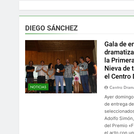
DIEGO SÁNCHEZ
Gala de en
dramatiza
la Primer
Nieva de 
el Centro
NOTICIAS
Centro Drama
Ayer domingo,
de entrega de
seleccionados
Adolfo Simón,
del Premio «F
el acto con u