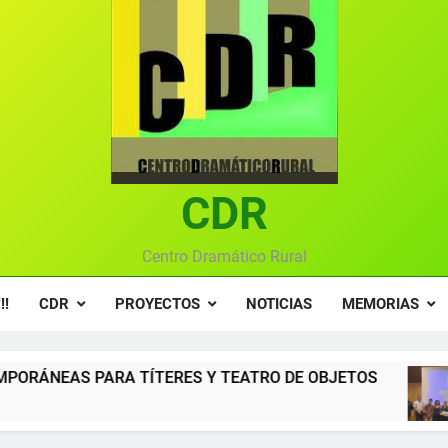
Ce
Gala anual vir
Gala 2024 en el C
Textos seleccionados en el VI Certamen Francisco Nieva de pie
Ce
CDR
Gala anual vir
Centro Dramático Rural
!!
CDR
PROYECTOS
NOTICIAS
MEMORIAS
RES Y TEATRO DE OBJETOS
Gala del Centro
12 Meses Atrás