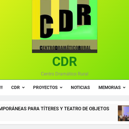
Ce
Gala anual vir
Gala 2024 en el C
Textos seleccionados en el VI Certamen Francisco Nieva de pie
Ce
CDR
Gala anual vir
Centro Dramático Rural
!!
CDR
PROYECTOS
NOTICIAS
MEMORIAS
ERES Y TEATRO DE OBJETOS
Gala del Centr
12 Meses Atrás