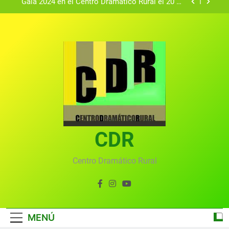
Gala 2024 en el Centro Dramático Rural el 20 de
agosto.
Textos seleccionados en el VI Certamen
Francisco Nieva de piezas breves teatrales
convocado por el Centro Dramático Rural de Mira
Gala anual virtual del Centro Dramático Rural de
(Cuenca)
Mira
Gala del Centro Dramático Rural 2025
Gala 2024 en el Centro Dramático Rural el 20 de
agosto.
Textos seleccionados en el VI Certamen
Francisco Nieva de piezas breves teatrales
convocado por el Centro Dramático Rural de Mira
CDR
Gala anual virtual del Centro Dramático Rural de
(Cuenca)
Mira
Centro Dramático Rural
MENÚ