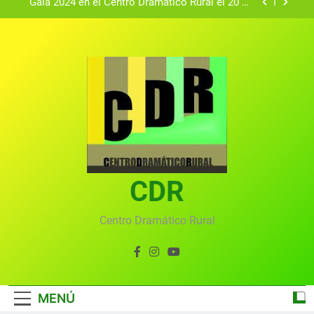
Gala 2024 en el Centro Dramático Rural el 20 de
agosto.
Textos seleccionados en el VI Certamen
Francisco Nieva de piezas breves teatrales
convocado por el Centro Dramático Rural de Mira
Gala anual virtual del Centro Dramático Rural de
(Cuenca)
Mira
Gala del Centro Dramático Rural 2025
Gala 2024 en el Centro Dramático Rural el 20 de
agosto.
Textos seleccionados en el VI Certamen
Francisco Nieva de piezas breves teatrales
convocado por el Centro Dramático Rural de Mira
CDR
Gala anual virtual del Centro Dramático Rural de
(Cuenca)
Mira
Centro Dramático Rural
MENÚ