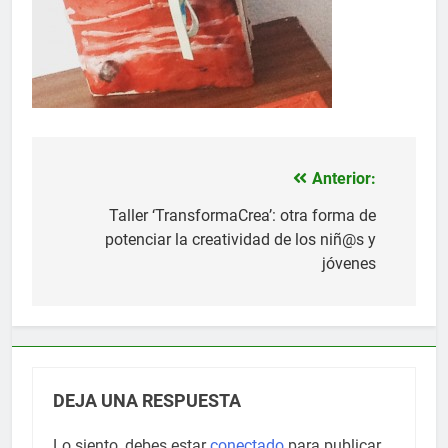
Anterior:
Navegación
de
Taller ‘TransformaCrea’: otra forma de
potenciar la creatividad de los niñ@s y
entradas
jóvenes
DEJA UNA RESPUESTA
Lo siento, debes estar
conectado
para publicar