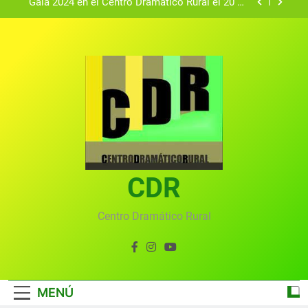
Gala 2024 en el Centro Dramático Rural el 20 de
agosto.
Textos seleccionados en el VI Certamen
Francisco Nieva de piezas breves teatrales
convocado por el Centro Dramático Rural de Mira
Gala anual virtual del Centro Dramático Rural de
(Cuenca)
Mira
Gala del Centro Dramático Rural 2025
Gala 2024 en el Centro Dramático Rural el 20 de
agosto.
Textos seleccionados en el VI Certamen
Francisco Nieva de piezas breves teatrales
convocado por el Centro Dramático Rural de Mira
CDR
Gala anual virtual del Centro Dramático Rural de
(Cuenca)
Mira
Centro Dramático Rural
MENÚ