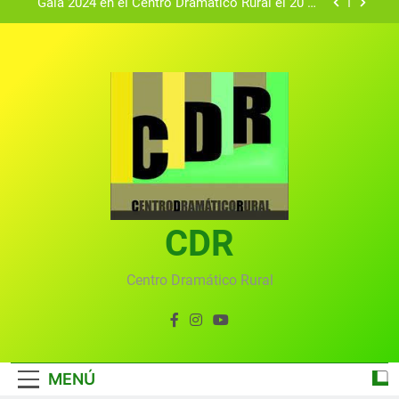
Gala 2024 en el Centro Dramático Rural el 20 de
agosto.
Textos seleccionados en el VI Certamen
Francisco Nieva de piezas breves teatrales
convocado por el Centro Dramático Rural de Mira
Gala anual virtual del Centro Dramático Rural de
(Cuenca)
Mira
Gala del Centro Dramático Rural 2025
Gala 2024 en el Centro Dramático Rural el 20 de
agosto.
Textos seleccionados en el VI Certamen
Francisco Nieva de piezas breves teatrales
convocado por el Centro Dramático Rural de Mira
CDR
Gala anual virtual del Centro Dramático Rural de
(Cuenca)
Mira
Centro Dramático Rural
MENÚ