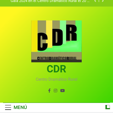
Gala 2024 en el Centro Dramático Rural el 20 de
agosto.
Textos seleccionados en el VI Certamen
Francisco Nieva de piezas breves teatrales
convocado por el Centro Dramático Rural de Mira
Gala anual virtual del Centro Dramático Rural de
(Cuenca)
Mira
Gala del Centro Dramático Rural 2025
Gala 2024 en el Centro Dramático Rural el 20 de
agosto.
Textos seleccionados en el VI Certamen
Francisco Nieva de piezas breves teatrales
convocado por el Centro Dramático Rural de Mira
CDR
Gala anual virtual del Centro Dramático Rural de
(Cuenca)
Mira
Centro Dramático Rural
MENÚ