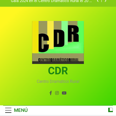
Gala 2024 en el Centro Dramático Rural el 20 de
agosto.
Textos seleccionados en el VI Certamen
Francisco Nieva de piezas breves teatrales
convocado por el Centro Dramático Rural de Mira
Gala anual virtual del Centro Dramático Rural de
(Cuenca)
Mira
Gala del Centro Dramático Rural 2025
Gala 2024 en el Centro Dramático Rural el 20 de
agosto.
Textos seleccionados en el VI Certamen
Francisco Nieva de piezas breves teatrales
convocado por el Centro Dramático Rural de Mira
CDR
Gala anual virtual del Centro Dramático Rural de
(Cuenca)
Mira
Centro Dramático Rural
MENÚ