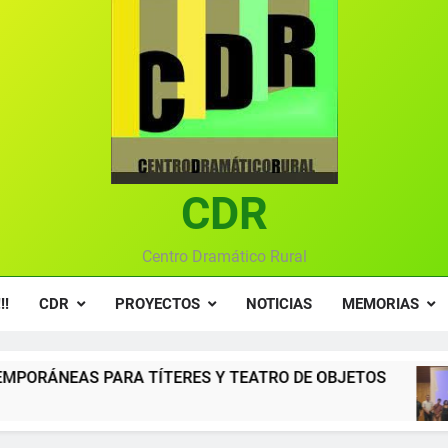
Textos seleccionados en el VI Certamen Francisco Nieva de pie
Ce
Gala anual vir
Gala 2024 en el C
Textos seleccionados en el VI Certamen Francisco Nieva de pie
CDR
Ce
Gala anual vir
Centro Dramático Rural
!!
CDR
PROYECTOS
NOTICIAS
MEMORIAS
ERES Y TEATRO DE OBJETOS
Gala del Centr
12 Meses Atrás