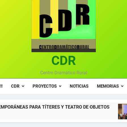
Textos seleccionados en el VI Certamen Francisco Nieva de pie
Ce
Gala anual vir
Gala 2024 en el C
Textos seleccionados en el VI Certamen Francisco Nieva de pie
CDR
Ce
Gala anual vir
Centro Dramático Rural
!!
CDR
PROYECTOS
NOTICIAS
MEMORIAS
ERES Y TEATRO DE OBJETOS
Gala del Centr
12 Meses Atrás